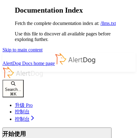
Documentation Index
Fetch the complete documentation index at:
/llms.txt
Use this file to discover all available pages before
exploring further.
Skip to main content
AlertDog Docs
home page
Search...
⌘
K
升级 Pro
控制台
控制台
开始使用