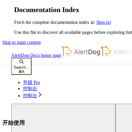
Documentation Index
Fetch the complete documentation index at:
/llms.txt
Use this file to discover all available pages before exploring fur
Skip to main content
AlertDog Docs
home page
Search...
⌘
K
升级 Pro
控制台
控制台
开始使用