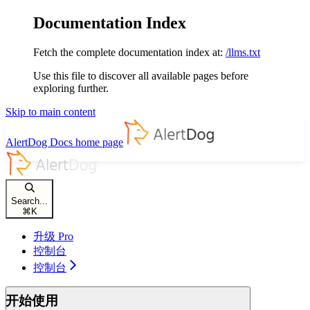
Documentation Index
Fetch the complete documentation index at:
/llms.txt
Use this file to discover all available pages before
exploring further.
Skip to main content
AlertDog Docs
home page
Search...
⌘
K
升级 Pro
控制台
控制台
开始使用