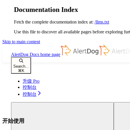
Documentation Index
Fetch the complete documentation index at:
/llms.txt
Use this file to discover all available pages before exploring fur
Skip to main content
AlertDog Docs
home page
Search...
⌘
K
升级 Pro
控制台
控制台
开始使用